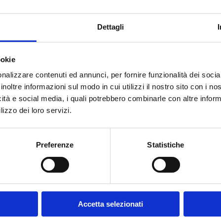
Dettagli
3500x2000x2000 mm e un peso massimo di 7000 kg, garant
mento termico dei tuoi metalli.
ookie
nalizzare contenuti ed annunci, per fornire funzionalità dei socia
inoltre informazioni sul modo in cui utilizzi il nostro sito con i n
icità e social media, i quali potrebbero combinarle con altre inform
lizzo dei loro servizi.
Preferenze
Statistiche
Accetta selezionati