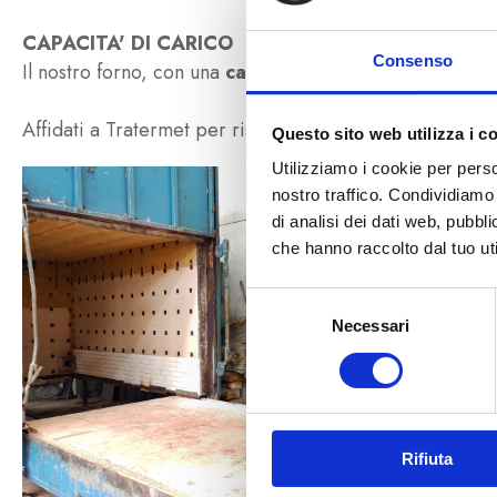
CAPACITA' DI CARICO
Consenso
Il nostro forno, con una
capacità di carico
massima di 
Affidati a Tratermet per risultati impeccabili nel tratta
Questo sito web utilizza i c
Utilizziamo i cookie per perso
nostro traffico. Condividiamo 
di analisi dei dati web, pubbl
che hanno raccolto dal tuo uti
Selezione
Necessari
del
consenso
Rifiuta